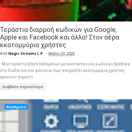
Τεράστια διαρροή κωδικών για Google,
Apple και Facebook και άλλα! Στον αέρα
εκατομμύρια χρήστες
Από
Magic Streams L.P
Μαΐου 23, 2025
Μια τεράστια βάση δεδομένων με usernames και κωδικών βρέθηκε
στο διαδίκτυο και φαίνεται πως επηρεάζει εκατομμύρια χρήστες,
αρκετών σημαντι...
Διαβάστε περισσότερα
Βοηθήματα